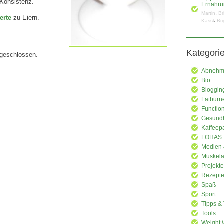
 Konsistenz.
Ernähru
,
Martin
Br
erte
zu Eiern.
,
Kassl
Bri
Kategori
geschlossen.
Abnehme
Bio
Bloggin
Fatburn
Functio
Gesundh
Kaffeep
LOHAS
Medien 
Muskela
Projekte
Rezept
Spaß
Sport
Tipps & 
Tools
Weight 