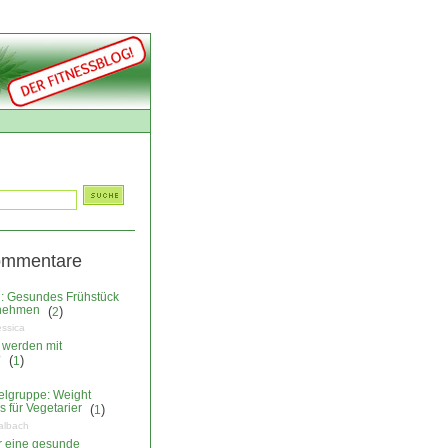
ommentare
: Gesundes Frühstück
nehmen
(
)
2
essica
 werden mit
?
(
)
1
elgruppe: Weight
 für Vegetarier
(
)
1
albach
ür eine gesunde