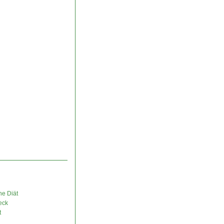
ne Diät
eck
t