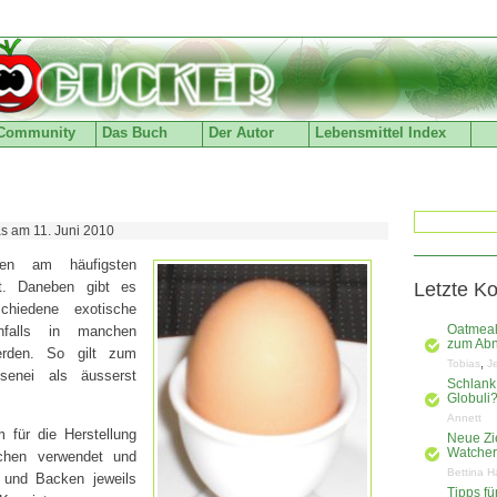
Community
Das Buch
Der Autor
Lebensmittel Index
as am 11. Juni 2010
en am häufigsten
t. Daneben gibt es
Letzte K
chiedene exotische
enfalls in manchen
Oatmeal
zum Ab
erden. So gilt zum
,
Tobias
J
senei als äusserst
Schlank
Globuli
Annett
 für die Herstellung
Neue Zi
Watchers
chen verwendet und
Bettina H
und Backen jeweils
Tipps f