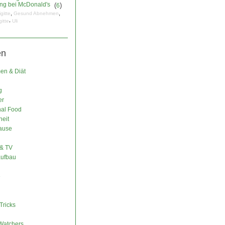
ng bei McDonald's
(
)
6
,
,
igitte
Gesund Abnehmen
,
gitte
Uli
en
n & Diät
g
er
nal Food
eit
ause
& TV
ufbau
e
Tricks
Watchers