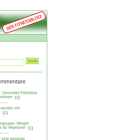
ommentare
: Gesundes Frühstück
nehmen
(
)
2
essica
 werden mit
?
(
)
1
elgruppe: Weight
 für Vegetarier
(
)
1
albach
ür eine gesunde