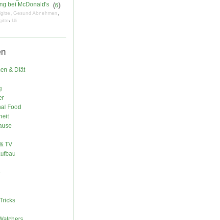
ng bei McDonald's
(
)
6
,
,
igitte
Gesund Abnehmen
,
gitte
Uli
en
n & Diät
g
er
nal Food
eit
ause
& TV
ufbau
e
Tricks
Watchers