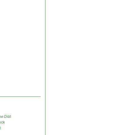
ne Diät
eck
t