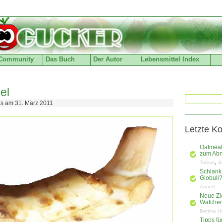
Community
Das Buch
Der Autor
Lebensmittel Index
el
as am 31. März 2011
Letzte K
Oatmeal
zum Ab
,
Tobias
J
Schlank
Globuli
Annett
Neue Zi
Watchers
Bettina H
Tipps f