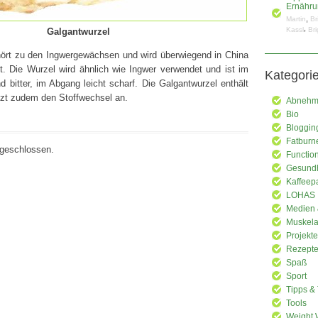
Ernähru
,
Martin
Br
,
Kassl
Bri
Galgantwurzel
hört zu den Ingwergewächsen und wird überwiegend in China
. Die Wurzel wird ähnlich wie Ingwer verwendet und ist im
Kategori
bitter, im Abgang leicht scharf. Die Galgantwurzel enthält
izt zudem den Stoffwechsel an.
Abnehme
Bio
Bloggin
Fatburn
geschlossen.
Functio
Gesundh
Kaffeep
LOHAS
Medien 
Muskela
Projekte
Rezept
Spaß
Sport
Tipps & 
Tools
Weight 