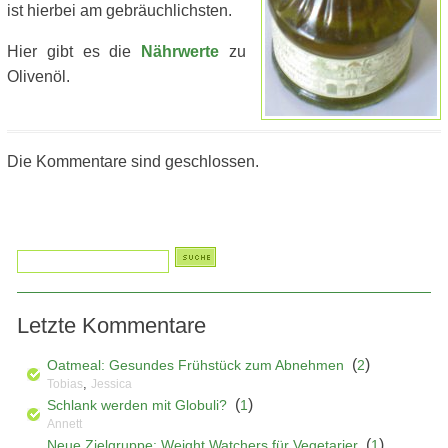
ist hierbei am gebräuchlichsten.
Hier gibt es die
Nährwerte
zu
Olivenöl.
Die Kommentare sind geschlossen.
Letzte Kommentare
(
)
Oatmeal: Gesundes Frühstück zum Abnehmen
2
,
Tobias
Jessica
(
)
Schlank werden mit Globuli?
1
Annett
(
)
Neue Zielgruppe: Weight Watchers für Vegetarier
1