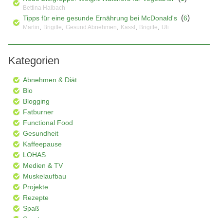
Bettina Halbach
(
)
Tipps für eine gesunde Ernährung bei McDonald's
6
,
,
,
,
,
Martin
Brigitte
Gesund Abnehmen
Kassl
Brigitte
Uli
Kategorien
Abnehmen & Diät
Bio
Blogging
Fatburner
Functional Food
Gesundheit
Kaffeepause
LOHAS
Medien & TV
Muskelaufbau
Projekte
Rezepte
Spaß