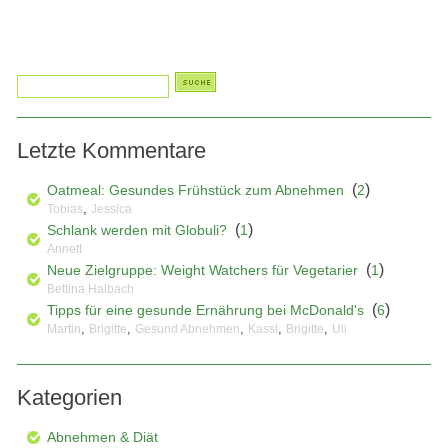
Letzte Kommentare
(
)
Oatmeal: Gesundes Frühstück zum Abnehmen
2
,
Tobias
Jessica
(
)
Schlank werden mit Globuli?
1
Annett
(
)
Neue Zielgruppe: Weight Watchers für Vegetarier
1
Bettina Halbach
(
)
Tipps für eine gesunde Ernährung bei McDonald's
6
,
,
,
,
,
Martin
Brigitte
Gesund Abnehmen
Kassl
Brigitte
Uli
Kategorien
Abnehmen & Diät