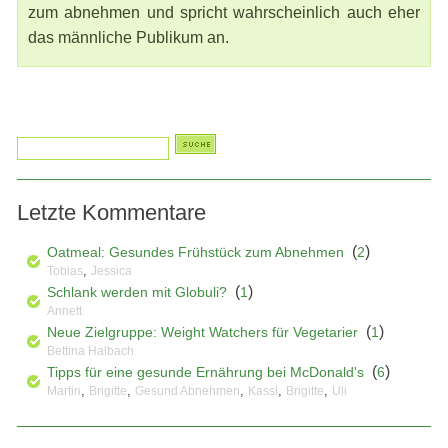
zum abnehmen und spricht wahrscheinlich auch eher
das männliche Publikum an.
Letzte Kommentare
(
)
Oatmeal: Gesundes Frühstück zum Abnehmen
2
,
Tobias
Jessica
(
)
Schlank werden mit Globuli?
1
Annett
(
)
Neue Zielgruppe: Weight Watchers für Vegetarier
1
Bettina Halbach
(
)
Tipps für eine gesunde Ernährung bei McDonald's
6
,
,
,
,
,
Martin
Brigitte
Gesund Abnehmen
Kassl
Brigitte
Uli