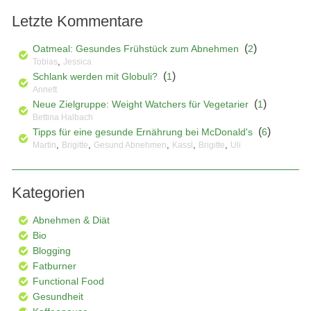
Letzte Kommentare
(
)
Oatmeal: Gesundes Frühstück zum Abnehmen
2
,
Tobias
Jessica
(
)
Schlank werden mit Globuli?
1
Annett
(
)
Neue Zielgruppe: Weight Watchers für Vegetarier
1
Bettina Halbach
(
)
Tipps für eine gesunde Ernährung bei McDonald's
6
,
,
,
,
,
Martin
Brigitte
Gesund Abnehmen
Kassl
Brigitte
Uli
Kategorien
Abnehmen & Diät
Bio
Blogging
Fatburner
Functional Food
Gesundheit