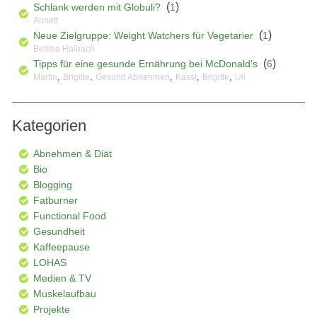
(
)
Schlank werden mit Globuli?
1
Annett
(
)
Neue Zielgruppe: Weight Watchers für Vegetarier
1
Bettina Halbach
(
)
Tipps für eine gesunde Ernährung bei McDonald's
6
,
,
,
,
,
Martin
Brigitte
Gesund Abnehmen
Kassl
Brigitte
Uli
Kategorien
Abnehmen & Diät
Bio
Blogging
Fatburner
Functional Food
Gesundheit
Kaffeepause
LOHAS
Medien & TV
Muskelaufbau
Projekte