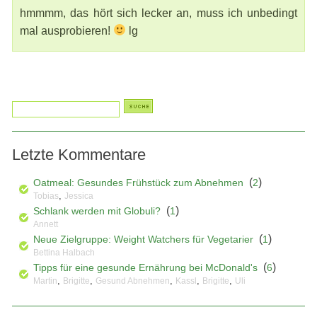
hmmmm, das hört sich lecker an, muss ich unbedingt
mal ausprobieren!
lg
Letzte Kommentare
(
)
Oatmeal: Gesundes Frühstück zum Abnehmen
2
,
Tobias
Jessica
(
)
Schlank werden mit Globuli?
1
Annett
(
)
Neue Zielgruppe: Weight Watchers für Vegetarier
1
Bettina Halbach
(
)
Tipps für eine gesunde Ernährung bei McDonald's
6
,
,
,
,
,
Martin
Brigitte
Gesund Abnehmen
Kassl
Brigitte
Uli