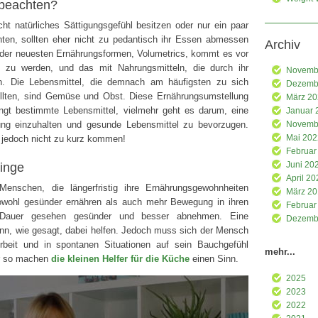
 beachten?
ht natürliches Sättigungsgefühl besitzen oder nur ein paar
en, sollten eher nicht zu pedantisch ihr Essen abmessen
Archiv
 der neuesten Ernährungsformen, Volumetrics, kommt es vor
t zu werden, und das mit Nahrungsmitteln, die durch ihr
Novemb
. Die Lebensmittel, die demnach am häufigsten zu sich
Dezemb
lten, sind Gemüse und Obst. Diese Ernährungsumstellung
März 2
ingt bestimmte Lebensmittel, vielmehr geht es darum, eine
Januar 
ng einzuhalten und gesunde Lebensmittel zu bevorzugen.
Novemb
Mai 202
 jedoch nicht zu kurz kommen!
Februar
Juni 20
inge
April 20
enschen, die längerfristig ihre Ernährungsgewohnheiten
März 2
owohl gesünder ernähren als auch mehr Bewegung in ihren
Februar
f Dauer gesehen gesünder und besser abnehmen. Eine
Dezemb
nn, wie gesagt, dabei helfen. Jedoch muss sich der Mensch
rbeit und in spontanen Situationen auf sein Bauchgefühl
mehr...
ur so machen
die kleinen Helfer für die Küche
einen Sinn.
2025
2023
2022