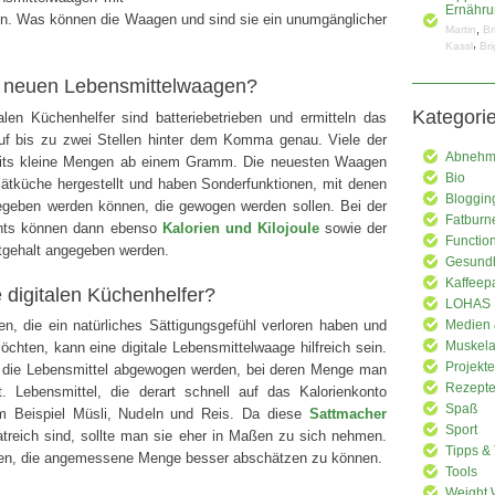
Ernähru
n. Was können die Waagen und sind sie ein unumgänglicher
,
Martin
Br
,
Kassl
Bri
 neuen Lebensmittelwaagen?
Kategori
alen Küchenhelfer sind batteriebetrieben und ermitteln das
f bis zu zwei Stellen hinter dem Komma genau. Viele der
Abnehme
ts kleine Mengen ab einem Gramm. Die neuesten Waagen
Bio
 Diätküche hergestellt und haben Sonderfunktionen, mit denen
Bloggin
gegeben werden können, die gewogen werden sollen. Bei der
Fatburn
chts können dann ebenso
Kalorien und Kilojoule
sowie der
Functio
tgehalt angegeben werden.
Gesundh
Kaffeep
 digitalen Küchenhelfer?
LOHAS
n, die ein natürliches Sättigungsgefühl verloren haben und
Medien 
Muskela
chten, kann eine digitale Lebensmittelwaage hilfreich sein.
Projekte
die Lebensmittel abgewogen werden, bei deren Menge man
Rezept
t. Lebensmittel, die derart schnell auf das Kalorienkonto
Spaß
um Beispiel Müsli, Nudeln und Reis. Da diese
Sattmacher
Sport
treich sind, sollte man sie eher in Maßen zu sich nehmen.
Tipps & 
en, die angemessene Menge besser abschätzen zu können.
Tools
Weight 