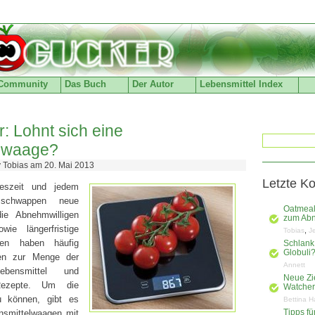
Community
Das Buch
Der Autor
Lebensmittel Index
: Lohnt sich eine
elwaage?
 Tobias am 20. Mai 2013
Letzte K
eszeit und jedem
 schwappen neue
Oatmeal
ie Abnehmwilligen
zum Ab
ie längerfristige
,
Tobias
J
ngen haben häufig
Schlank
Globuli
en zur Menge der
Annett
ebensmittel und
Neue Zi
Rezepte. Um die
Watchers
u können, gibt es
Bettina H
nsmittelwaagen mit
Tipps f