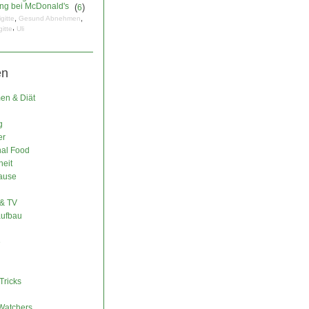
ng bei McDonald's
(
)
6
,
,
igitte
Gesund Abnehmen
,
gitte
Uli
en
n & Diät
g
er
nal Food
eit
ause
& TV
ufbau
e
Tricks
Watchers