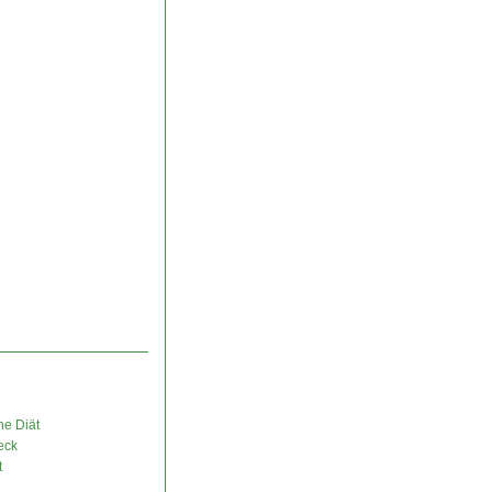
ne Diät
eck
t