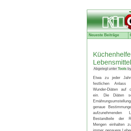
Neueste Beiträge
Küchenhelfer
Lebensmitt
Abgelegt unter
Tools
by
Etwa zu jeder Jahr
festlichen Anlass
Wunder-Diäten auf d
ein. Die Diäten sow
Ernährungsumstellu
genaue Bestimmung
aufzunehmenden L
Bestandteile der 
Mengen einhalten z
immer genauere Lebe