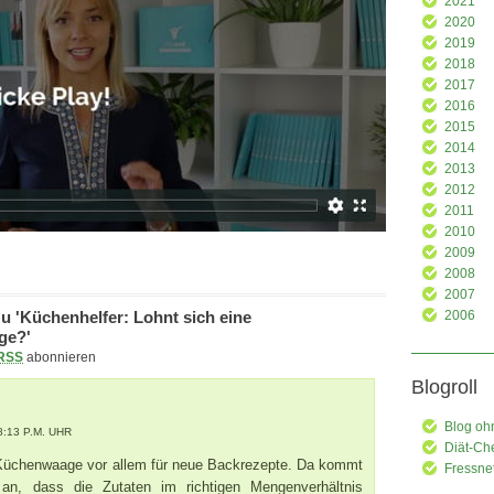
2021
2020
2019
2018
2017
2016
2015
2014
2013
2012
2011
2010
2009
2008
2007
 'Küchenhelfer: Lohnt sich eine
2006
ge?'
RSS
abonnieren
Blogroll
Blog oh
8:13 P.M. UHR
Diät-Ch
 Küchenwaage vor allem für neue Backrezepte. Da kommt
Fressne
 an, dass die Zutaten im richtigen Mengenverhältnis