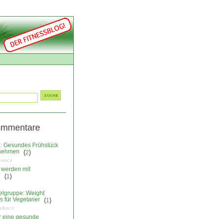
ommentare
: Gesundes Frühstück
nehmen
(
)
2
essica
 werden mit
?
(
)
1
elgruppe: Weight
 für Vegetarier
(
)
1
albach
ür eine gesunde