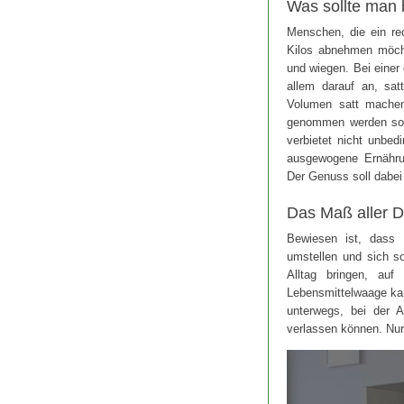
Was sollte man
Menschen, die ein rec
Kilos abnehmen möcht
und wiegen. Bei einer
allem darauf an, sat
Volumen satt machen
genommen werden sol
verbietet nicht unbed
ausgewogene Ernähru
Der Genuss soll dabei
Das Maß aller D
Bewiesen ist, dass M
umstellen und sich s
Alltag bringen, au
Lebensmittelwaage ka
unterwegs, bei der A
verlassen können. N