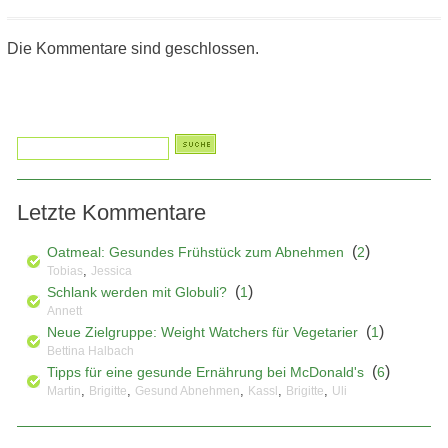
Die Kommentare sind geschlossen.
Letzte Kommentare
(
)
Oatmeal: Gesundes Frühstück zum Abnehmen
2
,
Tobias
Jessica
(
)
Schlank werden mit Globuli?
1
Annett
(
)
Neue Zielgruppe: Weight Watchers für Vegetarier
1
Bettina Halbach
(
)
Tipps für eine gesunde Ernährung bei McDonald's
6
,
,
,
,
,
Martin
Brigitte
Gesund Abnehmen
Kassl
Brigitte
Uli