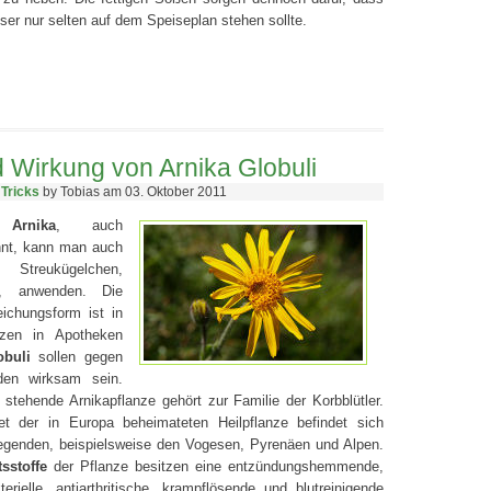
ser nur selten auf dem Speiseplan stehen sollte.
 Wirkung von Arnika Globuli
 Tricks
by Tobias am 03. Oktober 2011
ze
Arnika
, auch
nnt, kann man auch
reukügelchen,
i, anwenden. Die
ichungsform ist in
nzen in Apotheken
obuli
sollen gegen
den wirksam sein.
 stehende Arnikapflanze gehört zur Familie der Korbblütler.
et der in Europa beheimateten Heilpflanze befindet sich
egenden, beispielsweise den Vogesen, Pyrenäen und Alpen.
tsstoffe
der Pflanze besitzen eine entzündungshemmende,
terielle, antiarthritische, krampflösende und blutreinigende