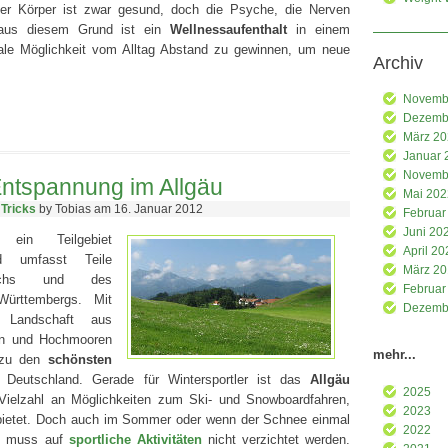
 Der Körper ist zwar gesund, doch die Psyche, die Nerven
n aus diesem Grund ist ein
Wellnessaufenthalt
in einem
eale Möglichkeit vom Alltag Abstand zu gewinnen, um neue
Archiv
Novemb
Dezemb
März 2
Januar 
Novemb
Entspannung im Allgäu
Mai 202
 Tricks
by Tobias am 16. Januar 2012
Februar
Juni 20
ein Teilgebiet
April 20
d umfasst Teile
März 2
eichs und des
Februar
Württembergs. Mit
Dezemb
n Landschaft aus
en und Hochmooren
mehr...
h zu den
schönsten
Deutschland. Gerade für Wintersportler ist das
Allgäu
2025
e Vielzahl an Möglichkeiten zum Ski- und Snowboardfahren,
2023
 bietet. Doch auch im Sommer oder wenn der Schnee einmal
2022
t, muss auf
sportliche Aktivitäten
nicht verzichtet werden.