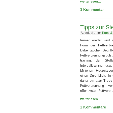
weiterlesen…
1
Kommentar
Tipps zur St
Abgelegt unter
Tipps &
Immer wieder wird u
Form der
Fettverb
Dabei tauchen Begriffe
Fettverbrennungspuls
training, den Stof
Intervalltraining u
Millionen Freizeitsp
einen Durchblick. In
daher ein paar
Tipps
Fettverbrennung vo
effektivsten Fettverbr
weiterlesen…
2
Kommentare