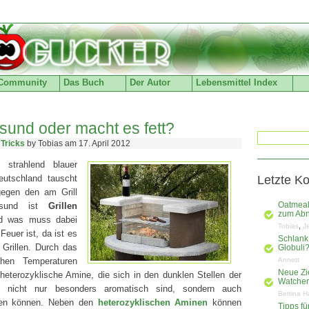
Community
Das Buch
Der Autor
Lebensmittel Index
gesund oder macht es fett?
 Tricks
by Tobias am 17. April 2012
 strahlend blauer
utschland tauscht
Letzte K
egen den am Grill
esund ist
Grillen
Oatmeal
zum Ab
und was muss dabei
,
Tobias
J
euer ist, da ist es
Schlank
 Grillen. Durch das
Globuli
hen Temperaturen
Annett
Neue Zi
heterozyklische Amine, die sich in den dunklen Stellen der
Watchers
d nicht nur besonders aromatisch sind, sondern auch
Bettina H
hen können. Neben den
heterozyklischen Aminen
können
Tipps f