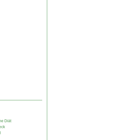
ne Diät
eck
t