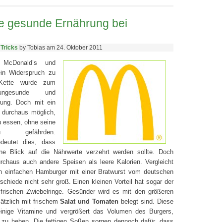
ne gesunde Ernährung bei
 Tricks
by Tobias am 24. Oktober 2011
 McDonald’s und
in Widerspruch zu
-Kette wurde zum
ungesunde und
ung. Doch mit ein
s durchaus möglich,
 essen, ohne seine
u gefährden.
edeutet dies, dass
e Blick auf die Nährwerte verzehrt werden sollte. Doch
rchaus auch andere Speisen als leere Kalorien. Vergleicht
 einfachen Hamburger mit einer Bratwurst vom deutschen
schiede nicht sehr groß. Einen kleinen Vorteil hat sogar der
frischen Zwiebelringe. Gesünder wird es mit den größeren
sätzlich mit frischem
Salat und Tomaten
belegt sind. Diese
 einige Vitamine und vergrößert das Volumen des Burgers,
l zu heben. Die fettigen Soßen sorgen dennoch dafür, dass