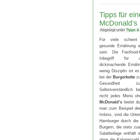
Tipps für ei
McDonald’s
Abgelegt unter
Tipps &
Für viele scheint
gesunde Ernährung e
sein. Die Fastfood
Inbegriff für 
dickmachende Ernähr
wenig Disziplin ist e
bei der
Burgerkette
zu
Gesundheit z
Selbstverständlich b
nicht jedes Menü ohn
McDonald’s
bietet du
man zum Beispiel den
Imbiss, sind die Unter
Hamburger durch die 
Burgern, die stets zu
Salatbeilage enthält
ohne die Kalorienzah