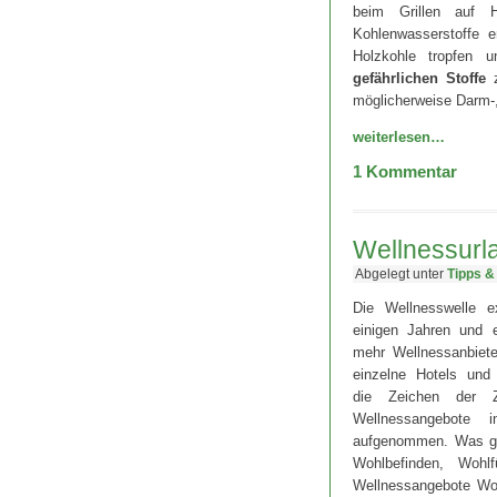
beim Grillen auf H
Kohlenwasserstoffe e
Holzkohle tropfen 
gefährlichen Stoffe
z
möglicherweise Darm-,
weiterlesen…
1
Kommentar
Wellnessurla
Abgelegt unter
Tipps &
Die Wellnesswelle ex
einigen Jahren und
mehr Wellnessanbiete
einzelne Hotels und
die Zeichen der Z
Wellnessangebote 
aufgenommen. Was ge
Wohlbefinden, Woh
Wellnessangebote Woh