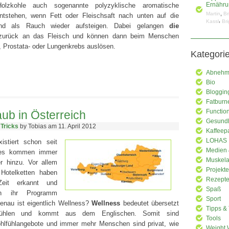
olzkohle auch sogenannte polyzyklische aromatische
Ernähru
,
Martin
Br
ntstehen, wenn Fett oder Fleischsaft nach unten auf die
,
Kassl
Bri
und als Rauch wieder aufsteigen. Dabei gelangen
die
urück an das Fleisch und können dann beim Menschen
 Prostata- oder Lungenkrebs auslösen.
Kategori
Abnehme
Bio
Bloggin
Fatburn
Functio
ub in Österreich
Gesundh
 Tricks
by Tobias am 11. April 2012
Kaffeep
LOHAS
istiert schon seit
Medien 
 es kommen immer
Muskela
r hinzu. Vor allem
Projekte
 Hotelketten haben
Rezept
eit erkannt und
Spaß
in ihr Programm
Sport
nau ist eigentlich Wellness?
Wellness
bedeutet übersetzt
Tipps & 
lfühlen und kommt aus dem Englischen. Somit sind
Tools
lfühlangebote und immer mehr Menschen sind privat, wie
Weight 