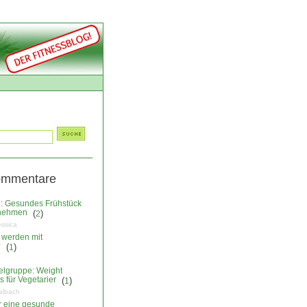
ommentare
: Gesundes Frühstück
nehmen
(
)
2
essica
 werden mit
?
(
)
1
elgruppe: Weight
 für Vegetarier
(
)
1
albach
ür eine gesunde