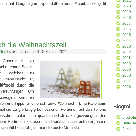
2021
ich mit Bergsteigen, Sportklettern oder Mountainbiking fit
2020
2019
2018
2017
2016
2015
2014
ch die Weihnachtszeit
2013
 Tricks
by Tobias am 20. Dezember 2011
2012
2011
Gabentisch zu
2010
 sehr schöne Sache.
2009
d, welches zu
2008
 unerwünscht ist,
2007
Hüftgold
durch die
2006
n Verführungen. Um
rzubeugen, kommen
gien und Tipps für eine
schlanke
Weihnacht! Eine Falle beim
Blogroll
el die zu großzügig bemessenen Portionen auf den Tellern.
nschen fühlen sich quasi innerlich dazu gezwungen, den
Blog oh
inere Portionen zu essen und wirklich dann aufhören, wenn
Diät-Ch
gsgefühl einstellt, ist hier die beste Methode.
Fressne