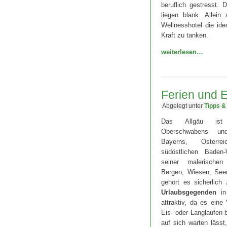
beruflich gestresst.
liegen blank. Allei
Wellnesshotel die id
Kraft zu tanken.
weiterlesen…
Ferien und 
Abgelegt unter
Tipps &
Das Allgäu ist 
Oberschwabens un
Bayerns, Österr
südöstlichen Baden-
seiner malerische
Bergen, Wiesen, Se
gehört es sicherlic
Urlaubsgegenden
in 
attraktiv, da es ein
Eis- oder Langlaufen
auf sich warten läss