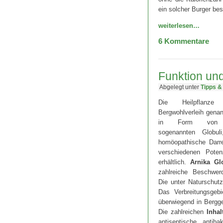
ein solcher Burger bes
weiterlesen…
6
Kommentare
Funktion und
Abgelegt unter
Tipps &
Die Heilpflan
Bergwohlverleih gena
in Form von St
sogenannten Globul
homöopathische Darre
verschiedenen Pote
erhältlich.
Arnika Gl
zahlreiche Beschwer
Die unter Naturschutz
Das Verbreitungsgebi
überwiegend in Bergg
Die zahlreichen
Inhal
antiseptische, antibak