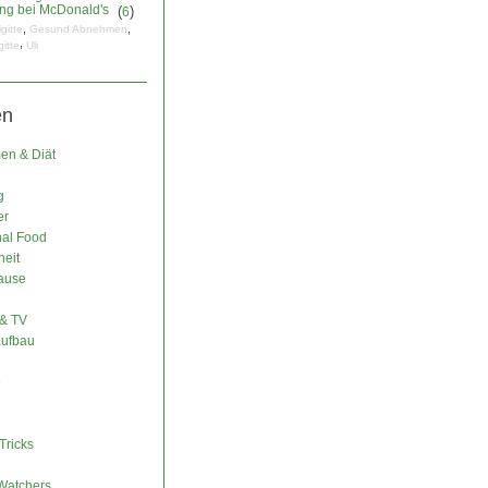
ng bei McDonald's
(
)
6
,
,
igitte
Gesund Abnehmen
,
gitte
Uli
en
n & Diät
g
er
nal Food
eit
ause
& TV
ufbau
e
Tricks
Watchers