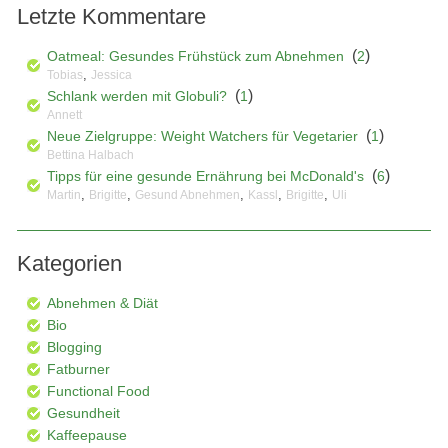
Letzte Kommentare
(
)
Oatmeal: Gesundes Frühstück zum Abnehmen
2
,
Tobias
Jessica
(
)
Schlank werden mit Globuli?
1
Annett
(
)
Neue Zielgruppe: Weight Watchers für Vegetarier
1
Bettina Halbach
(
)
Tipps für eine gesunde Ernährung bei McDonald's
6
,
,
,
,
,
Martin
Brigitte
Gesund Abnehmen
Kassl
Brigitte
Uli
Kategorien
Abnehmen & Diät
Bio
Blogging
Fatburner
Functional Food
Gesundheit
Kaffeepause