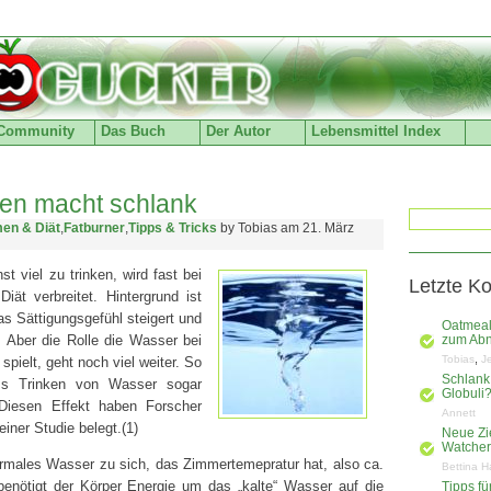
Community
Das Buch
Der Autor
Lebensmittel Index
ken macht schlank
en & Diät
,
Fatburner
,
Tipps & Tricks
by Tobias am 21. März
t viel zu trinken, wird fast bei
Letzte K
iät verbreitet. Hintergrund ist
s Sättigungsgefühl steigert und
Oatmeal
t. Aber die Rolle die Wasser bei
zum Ab
,
Tobias
J
spielt, geht noch viel weiter. So
Schlank
ss Trinken von Wasser sogar
Globuli
 Diesen Effekt haben Forscher
Annett
 einer Studie belegt.(1)
Neue Zi
Watchers
males Wasser zu sich, das Zimmertemepratur hat, also ca.
Bettina H
benötigt der Körper Energie um das „kalte“ Wasser auf die
Tipps f