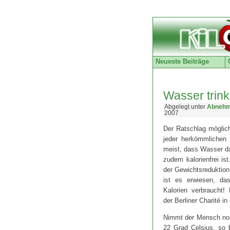
Neueste Beiträge
Wasser trin
Abgelegt unter
Abnehm
2007
Der Ratschlag möglichs
jeder herkömmlichen D
meist, dass Wasser da
zudem kalorienfrei is
der Gewichtsreduktion 
ist es erwiesen, da
Kalorien verbraucht!
der Berliner Charité in
Nimmt der Mensch nor
22 Grad Celsius, so 