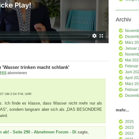
Archiv
Novemb
Dezemb
März 2
Januar 
Novemb
Mai 202
Februar
'Wasser trinken macht schlank'
Juni 20
RSS
abonnieren
April 20
März 2
Februar
7 UM 2:04 P.M. UHR
Dezemb
os. Ich finde es klasse, dass Wasser nicht mehr nur als
AS“, sondern langsam aber sich als „DAS BESONDERE
mehr...
ird.
2025
2023
n ab! - Seite 290 - Abnehmen Forum - Di
sagte,
2022