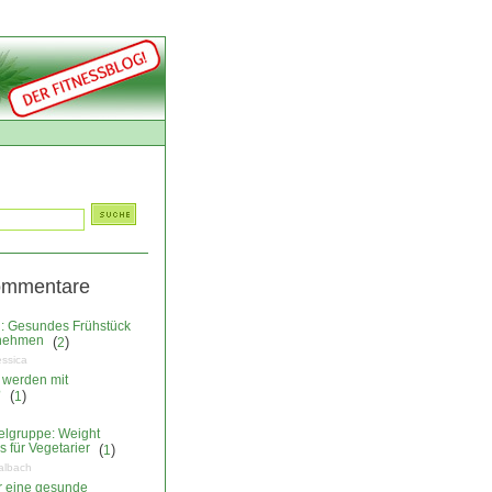
ommentare
: Gesundes Frühstück
nehmen
(
)
2
essica
 werden mit
?
(
)
1
elgruppe: Weight
 für Vegetarier
(
)
1
albach
ür eine gesunde