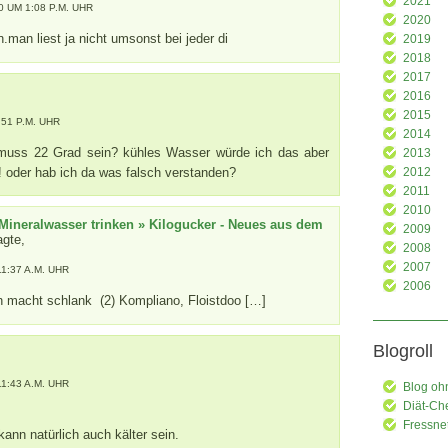
2021
 UM 1:08 P.M. UHR
2020
.man liest ja nicht umsonst bei jeder di
2019
2018
2017
2016
2015
:51 P.M. UHR
2014
muss 22 Grad sein? kühles Wasser würde ich das aber
2013
 oder hab ich da was falsch verstanden?
2012
2011
2010
Mineralwasser trinken » Kilogucker - Neues aus dem
2009
gte,
2008
2007
11:37 A.M. UHR
2006
n macht schlank (2) Kompliano, Floistdoo […]
Blogroll
11:43 A.M. UHR
Blog oh
Diät-Ch
Fressne
ann natürlich auch kälter sein.