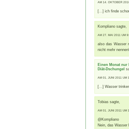
AM 14. OKTOBER 2010
[…] ich finde schon
Kompliano sagte,
AM 27. MAI 2011 UM 9
also das Wasser 
nicht mehr nennen!
Einen Monat nur 
Diät-Dschungel
sa
AM 01. JUNI 2011 UM 
[…] Wasser trinke
Tobias sagte,
AM 01. JUNI 2011 UM 
@Kompliano
Nein, das Wasser k