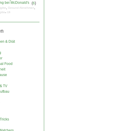
ng bei McDonald's
(
)
6
,
,
igitte
Gesund Abnehmen
,
gitte
Uli
en
n & Diät
g
er
nal Food
eit
ause
& TV
ufbau
e
Tricks
Watchers