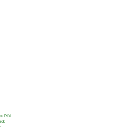
ne Diät
eck
t