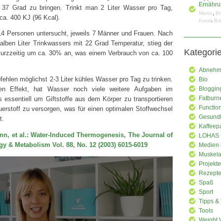
Ernähru
 37 Grad zu bringen. Trinkt man 2 Liter Wasser pro Tag,
,
Martin
Br
ca. 400 KJ (96 Kcal).
,
Kassl
Bri
14 Personen untersucht, jeweils 7 Männer und Frauen. Nach
lben Liter Trinkwassers mit 22 Grad Temperatur, stieg der
Kategori
urzzeitig um ca. 30% an, was einem Verbrauch von ca. 100
Abnehme
fehlen möglichst 2-3 Liter kühles Wasser pro Tag zu trinken.
Bio
n Effekt, hat Wasser noch viele weitere Aufgaben im
Bloggin
Fatburn
 essentiell um Giftstoffe aus dem Körper zu transportieren
Functio
uerstoff zu versorgen, was für einen optimalen Stoffwechsel
Gesundh
t.
Kaffeep
n, et al.: Water-Induced Thermogenesis, The Journal of
LOHAS
gy & Metabolism Vol. 88, No. 12 (2003) 6015-6019
Medien 
Muskela
Projekte
Rezept
Spaß
Sport
Tipps & 
Tools
Weight 