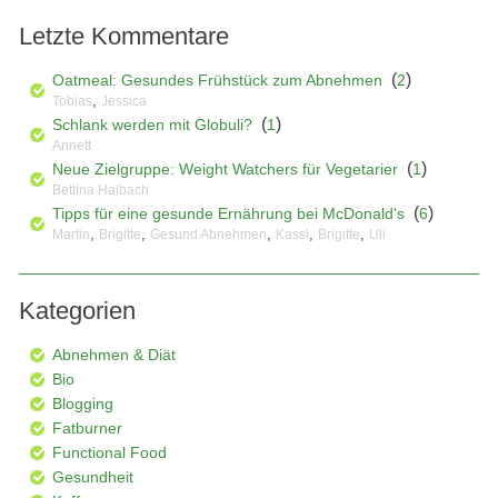
Letzte Kommentare
(
)
Oatmeal: Gesundes Frühstück zum Abnehmen
2
,
Tobias
Jessica
(
)
Schlank werden mit Globuli?
1
Annett
(
)
Neue Zielgruppe: Weight Watchers für Vegetarier
1
Bettina Halbach
(
)
Tipps für eine gesunde Ernährung bei McDonald's
6
,
,
,
,
,
Martin
Brigitte
Gesund Abnehmen
Kassl
Brigitte
Uli
Kategorien
Abnehmen & Diät
Bio
Blogging
Fatburner
Functional Food
Gesundheit