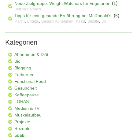
(
)
Neue Zielgruppe: Weight Watchers für Vegetarier
1
Bettina Halbach
(
)
Tipps für eine gesunde Ernährung bei McDonald's
6
,
,
,
,
,
Martin
Brigitte
Gesund Abnehmen
Kassl
Brigitte
Uli
Kategorien
Abnehmen & Diät
Bio
Blogging
Fatburner
Functional Food
Gesundheit
Kaffeepause
LOHAS
Medien & TV
Muskelaufbau
Projekte
Rezepte
Spaß