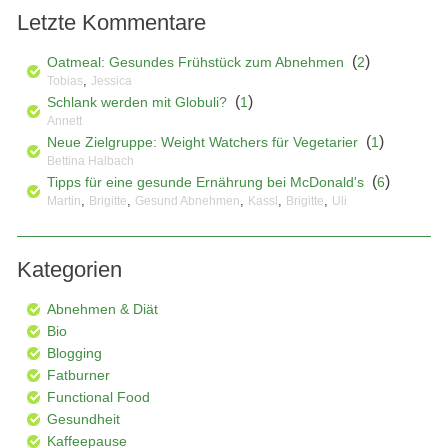
Letzte Kommentare
(
)
Oatmeal: Gesundes Frühstück zum Abnehmen
2
,
Tobias
Jessica
(
)
Schlank werden mit Globuli?
1
Annett
(
)
Neue Zielgruppe: Weight Watchers für Vegetarier
1
Bettina Halbach
(
)
Tipps für eine gesunde Ernährung bei McDonald's
6
,
,
,
,
,
Martin
Brigitte
Gesund Abnehmen
Kassl
Brigitte
Uli
Kategorien
Abnehmen & Diät
Bio
Blogging
Fatburner
Functional Food
Gesundheit
Kaffeepause