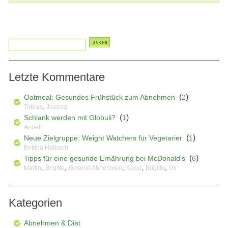
Letzte Kommentare
(
)
Oatmeal: Gesundes Frühstück zum Abnehmen
2
,
Tobias
Jessica
(
)
Schlank werden mit Globuli?
1
Annett
(
)
Neue Zielgruppe: Weight Watchers für Vegetarier
1
Bettina Halbach
(
)
Tipps für eine gesunde Ernährung bei McDonald's
6
,
,
,
,
,
Martin
Brigitte
Gesund Abnehmen
Kassl
Brigitte
Uli
Kategorien
Abnehmen & Diät