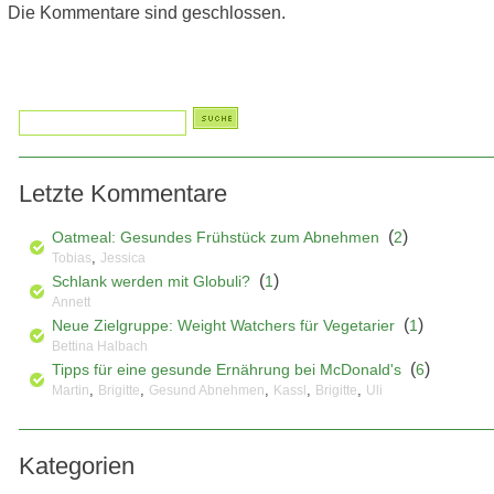
Die Kommentare sind geschlossen.
Letzte Kommentare
(
)
Oatmeal: Gesundes Frühstück zum Abnehmen
2
,
Tobias
Jessica
(
)
Schlank werden mit Globuli?
1
Annett
(
)
Neue Zielgruppe: Weight Watchers für Vegetarier
1
Bettina Halbach
(
)
Tipps für eine gesunde Ernährung bei McDonald's
6
,
,
,
,
,
Martin
Brigitte
Gesund Abnehmen
Kassl
Brigitte
Uli
Kategorien