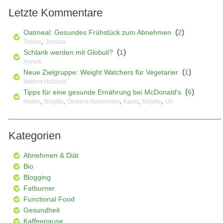
Letzte Kommentare
(
)
Oatmeal: Gesundes Frühstück zum Abnehmen
2
,
Tobias
Jessica
(
)
Schlank werden mit Globuli?
1
Annett
(
)
Neue Zielgruppe: Weight Watchers für Vegetarier
1
Bettina Halbach
(
)
Tipps für eine gesunde Ernährung bei McDonald's
6
,
,
,
,
,
Martin
Brigitte
Gesund Abnehmen
Kassl
Brigitte
Uli
Kategorien
Abnehmen & Diät
Bio
Blogging
Fatburner
Functional Food
Gesundheit
Kaffeepause