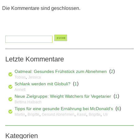
Die Kommentare sind geschlossen.
Letzte Kommentare
(
)
Oatmeal: Gesundes Frühstück zum Abnehmen
2
,
Tobias
Jessica
(
)
Schlank werden mit Globuli?
1
Annett
(
)
Neue Zielgruppe: Weight Watchers für Vegetarier
1
Bettina Halbach
(
)
Tipps für eine gesunde Ernährung bei McDonald's
6
,
,
,
,
,
Martin
Brigitte
Gesund Abnehmen
Kassl
Brigitte
Uli
Kategorien