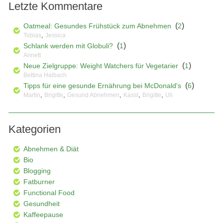
Letzte Kommentare
(
)
Oatmeal: Gesundes Frühstück zum Abnehmen
2
,
Tobias
Jessica
(
)
Schlank werden mit Globuli?
1
Annett
(
)
Neue Zielgruppe: Weight Watchers für Vegetarier
1
Bettina Halbach
(
)
Tipps für eine gesunde Ernährung bei McDonald's
6
,
,
,
,
,
Martin
Brigitte
Gesund Abnehmen
Kassl
Brigitte
Uli
Kategorien
Abnehmen & Diät
Bio
Blogging
Fatburner
Functional Food
Gesundheit
Kaffeepause