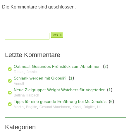
Die Kommentare sind geschlossen.
Letzte Kommentare
(
)
Oatmeal: Gesundes Frühstück zum Abnehmen
2
,
Tobias
Jessica
(
)
Schlank werden mit Globuli?
1
Annett
(
)
Neue Zielgruppe: Weight Watchers für Vegetarier
1
Bettina Halbach
(
)
Tipps für eine gesunde Ernährung bei McDonald's
6
,
,
,
,
,
Martin
Brigitte
Gesund Abnehmen
Kassl
Brigitte
Uli
Kategorien