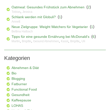
(
)
Oatmeal: Gesundes Frühstück zum Abnehmen
2
,
Tobias
Jessica
(
)
Schlank werden mit Globuli?
1
Annett
(
)
Neue Zielgruppe: Weight Watchers für Vegetarier
1
Bettina Halbach
(
)
Tipps für eine gesunde Ernährung bei McDonald's
6
,
,
,
,
,
Martin
Brigitte
Gesund Abnehmen
Kassl
Brigitte
Uli
Kategorien
Abnehmen & Diät
Bio
Blogging
Fatburner
Functional Food
Gesundheit
Kaffeepause
LOHAS