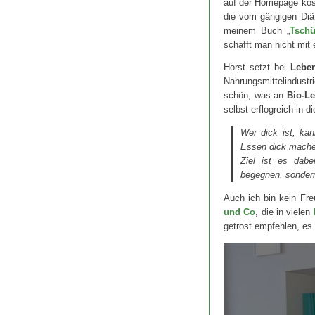
auf der Homepage kost
die vom gängigen Diä
meinem Buch „
Tschü
schafft man nicht mit e
Horst setzt bei
Leben
Nahrungsmittelindustr
schön, was an
Bio-Le
selbst erflogreich in 
Wer dick ist, kan
Essen dick mache
Ziel ist es dab
begegnen, sondern
Auch ich bin kein Fr
und Co
, die in vielen
getrost empfehlen, es 