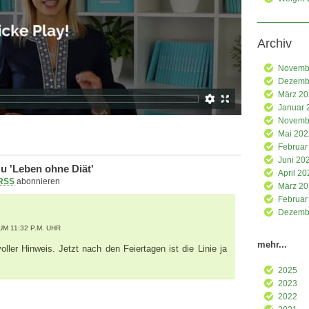
Archiv
Novemb
Dezemb
März 2
Januar 
Novemb
Mai 202
Februar
Juni 20
u 'Leben ohne Diät'
April 20
RSS
abonnieren
März 2
Februar
Dezemb
UM 11:32 P.M. UHR
mehr...
ller Hinweis. Jetzt nach den Feiertagen ist die Linie ja
2025
2023
2022