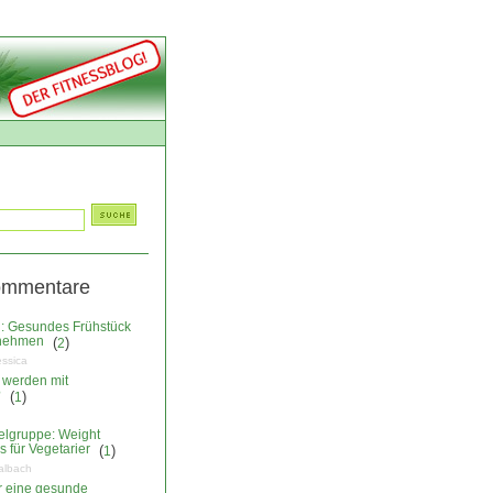
ommentare
: Gesundes Frühstück
nehmen
(
)
2
essica
 werden mit
?
(
)
1
elgruppe: Weight
 für Vegetarier
(
)
1
albach
ür eine gesunde