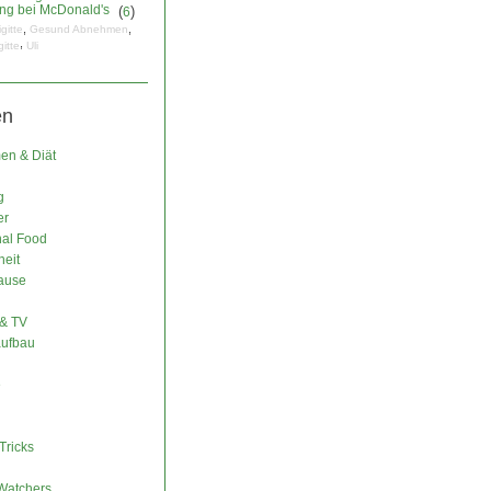
ng bei McDonald's
(
)
6
,
,
igitte
Gesund Abnehmen
,
gitte
Uli
en
n & Diät
g
er
nal Food
eit
ause
& TV
ufbau
e
Tricks
Watchers