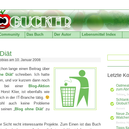
Community
Das Buch
Der Autor
Lebensmittel Index
Diät
obias am 10. Januar 2008
schon lange einen Beitrag über
ne Diät
“ schreiben. Ich hatte
Letzte K
en, und vor kurzem dann noch
abe bei einer
Blog-Aktion
Oatmeal
zum Ab
Horst Klier, ist ebenfalls wie
,
Tobias
J
ich in der IT-Branche tätig.
Schlank
ohl auch keine Probleme
Globuli
seinen „
Blog ohne Diät
“ zu
Annett
Neue Zi
Watchers
Bettina H
r Sicht recht interessante Projekte. Zum Einen ist das Buch
Tipps f