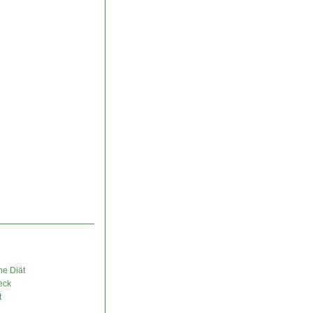
ne Diät
eck
t