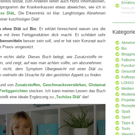
enlos lesbar, zum Anderen liefert auch Horst Informationen,
Ernähru
tprogramm der Krankenkassen etwas abweichen, wie ich in
,
Martin
Br
,
ss Diät
„. Die Erkenntnis ist klar: Langfristiges Abnehmen
Kassl
Bri
iner kurzfristigen Diät!
 ohne Diät
auf
Bio
. Er erklärt hinreichend warum uns die
Kategori
ie mit ihren Fertigprodukten dick macht. Er schildert sehr
bensmitteln
besser sein soll, und er hat sein Konzept auch
Abnehme
die Praxis umgesetzt.
Bio
Bloggin
n nichts dafür. Dieses Buch belegt, wie Zusatzstoffe im
Fatburn
n, und zeigt, auf was man achten sollte, um abzunehmen.
Functio
ei nicht, dem Symptom Übergewicht mit einer Diät zu
Gesundh
 vielmehr die Ursache für den gestörten Appetit zu finden.
Kaffeep
LOHAS
eund von
Zusatzstoffen, Geschmacksverstärken, Glutamat
Medien 
Fertiggerichten
stecken. Ich kann meinen Lesern das Buch
Muskela
stellt eine ideale Ergänzung zu „
Tschüss Diät
“ dar!
Projekte
Rezept
Spaß
Sport
Tipps & 
Tools
Weight 