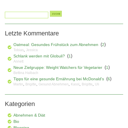
Letzte Kommentare
(
)
Oatmeal: Gesundes Frühstück zum Abnehmen
2
,
Tobias
Jessica
(
)
Schlank werden mit Globuli?
1
Annett
(
)
Neue Zielgruppe: Weight Watchers für Vegetarier
1
Bettina Halbach
(
)
Tipps für eine gesunde Ernährung bei McDonald's
6
,
,
,
,
,
Martin
Brigitte
Gesund Abnehmen
Kassl
Brigitte
Uli
Kategorien
Abnehmen & Diät
Bio
Blogging