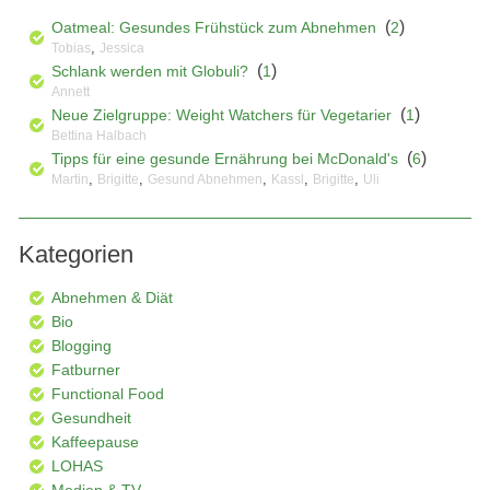
(
)
Oatmeal: Gesundes Frühstück zum Abnehmen
2
,
Tobias
Jessica
(
)
Schlank werden mit Globuli?
1
Annett
(
)
Neue Zielgruppe: Weight Watchers für Vegetarier
1
Bettina Halbach
(
)
Tipps für eine gesunde Ernährung bei McDonald's
6
,
,
,
,
,
Martin
Brigitte
Gesund Abnehmen
Kassl
Brigitte
Uli
Kategorien
Abnehmen & Diät
Bio
Blogging
Fatburner
Functional Food
Gesundheit
Kaffeepause
LOHAS
Medien & TV