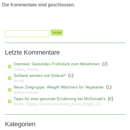
Die Kommentare sind geschlossen.
Letzte Kommentare
(
)
Oatmeal: Gesundes Frühstück zum Abnehmen
2
,
Tobias
Jessica
(
)
Schlank werden mit Globuli?
1
Annett
(
)
Neue Zielgruppe: Weight Watchers für Vegetarier
1
Bettina Halbach
(
)
Tipps für eine gesunde Ernährung bei McDonald's
6
,
,
,
,
,
Martin
Brigitte
Gesund Abnehmen
Kassl
Brigitte
Uli
Kategorien