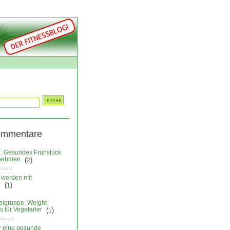
ommentare
: Gesundes Frühstück
nehmen
(
)
2
essica
 werden mit
?
(
)
1
elgruppe: Weight
 für Vegetarier
(
)
1
albach
ür eine gesunde