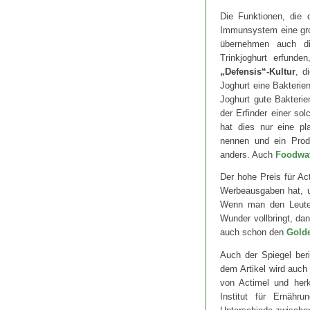
Die Funktionen, die 
Immunsystem eine gro
übernehmen auch di
Trinkjoghurt erfunde
„Defensis“-Kultur
, d
Joghurt eine Bakterien
Joghurt gute Bakteri
der Erfinder einer so
hat dies nur eine pl
nennen und ein Produ
anders. Auch
Foodwa
Der hohe Preis für Act
Werbeausgaben hat, um
Wenn man den Leuten 
Wunder vollbringt, dan
auch schon den
Gold
Auch der Spiegel ber
dem Artikel wird auch
von Actimel und her
Institut für Ernähru