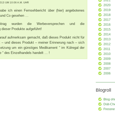
2021
13 UM 10:06 A.M. UHR
2020
abe ich einen Fernsehbericht über (hier) angebotenes
2019
2018
 und Co gesehen …
2017
trag wurden die Werbeversprechen und die
2016
ieser Produkte aufgeführt!
2015
2014
arauf aufmerksam gemacht, daß dieses Produkt nicht für
2013
st – und dieses Produkt – meiner Erinnerung nach – sich
2012
etzung um ein günstiges Medikament “ im Külregal der
2011
e “ des Einzelhandels handelt … !
2010
2009
2008
2007
2006
Blogroll
Blog oh
Diät-Ch
Fressne