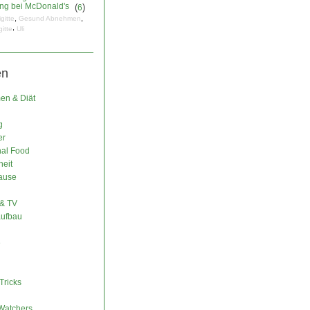
ng bei McDonald's
(
)
6
,
,
igitte
Gesund Abnehmen
,
gitte
Uli
en
n & Diät
g
er
nal Food
eit
ause
& TV
ufbau
e
Tricks
Watchers