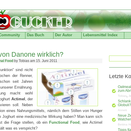
Community
Das Buch
Der Autor
Lebensmittel Index
l von Danone wirklich?
nal Food
by Tobias am 15. Juni 2011
unktion“ sind nicht
Wochen der Renner,
Letzte K
 schon seit Jahren
 unserer Ernährung.
Oatmeal
zum Ab
ung macht wohl
,
Tobias
J
joghurt
Actimel
, der
Schlank
ivieren soll. Neben
Globuli
ion eines Nahrungsmittels, nämlich dem Stillen von Hunger
Annett
Neue Zi
in Joghurt eine medizinische Wirkung haben? Man kann sich
Watchers
st die Frage stellen, ob ein
Functional Food
, wie Actimel
Bettina H
ält was es verspricht?
Tipps f