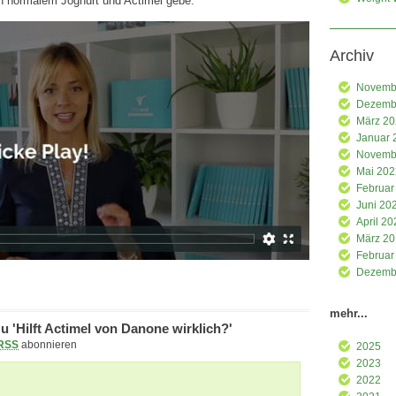
n normalem Joghurt und Actimel gebe.
Archiv
Novemb
Dezemb
März 2
Januar 
Novemb
Mai 202
Februar
Juni 20
April 20
März 2
Februar
Dezemb
mehr...
 'Hilft Actimel von Danone wirklich?'
RSS
abonnieren
2025
2023
2022