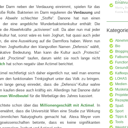
Ernähru
der Darm neben der Verdauung einnimmt, spielen für das
,
Martin
Br
,
ße Rolle. Bakterien im Darm regulieren die
Verdauung
und
Kassl
Bri
e Abwehr schlechter „Stoffe“. Danone hat nun einen
n, der eine angebliche Wunderbakterienkultur enthält: Die
ie die Abwehrkräfte „activieren“ soll. Da aber nun mal jeder
Kategori
kultur hat, sonst wäre es kein Joghurt, hat quasi auch jeder
en, die eine Auswirkung auf die Darmflora haben. Wenn nun
Abnehme
Bio
lchen Joghurtkultur den klangvollen Namen „Defensis“ wählt,
Bloggin
akative Bedeutung. Man kann die Kultur auch „Protectis“
Fatburn
kt „Proctimel“ taufen, darum wirkt sie noch lange nicht
Functio
tch
hat schon negativ über Actimel berichtet.
Gesundh
imel rechtfertigt sich daher eigentlich nur, weil man enorme
Kaffeep
 den funktionalen Trinkjoghurt unter das Volk zu bringen.
LOHAS
Medien 
lange genug einredet, dass die „Defensis“-Kultur wahre
Muskela
n kaufen diese auch kräftig ein. Allerdings hat Danone dafür
Projekte
enen Windbeutel
für die Werbelüge des Jahres kassiert.
Rezept
ichtete schon über das
Millionengeschäft mit Actimel
. In
Spaß
 erwähnt, dass die Universität Wien eine Studie zur Wirkung
Sport
kömmlichen Naturjoghurts gemacht hat. Alexa Meyer vom
Tipps & 
Tools
ngswissenschaften betonte, dass es keine signifikanten
Weight 