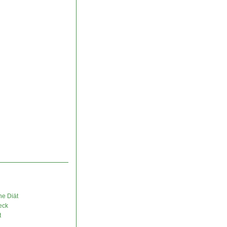
ne Diät
eck
t