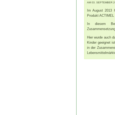
AM 03. SEPTEMBER 20
Im August 2013 h
Produkt ACTIMEL
In diesem Bei
Zusammensetzung d
Hier wurde auch d
Kinder geeignet i
in der Zusammens
Lebensmittelmärkt