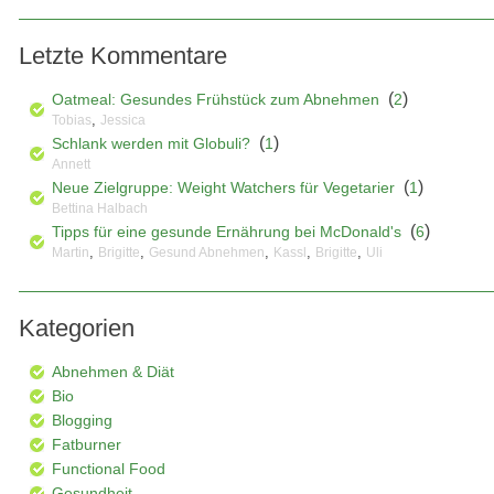
Letzte Kommentare
(
)
Oatmeal: Gesundes Frühstück zum Abnehmen
2
,
Tobias
Jessica
(
)
Schlank werden mit Globuli?
1
Annett
(
)
Neue Zielgruppe: Weight Watchers für Vegetarier
1
Bettina Halbach
(
)
Tipps für eine gesunde Ernährung bei McDonald's
6
,
,
,
,
,
Martin
Brigitte
Gesund Abnehmen
Kassl
Brigitte
Uli
Kategorien
Abnehmen & Diät
Bio
Blogging
Fatburner
Functional Food
Gesundheit