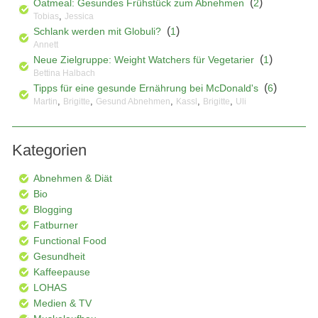
(
)
Oatmeal: Gesundes Frühstück zum Abnehmen
2
,
Tobias
Jessica
(
)
Schlank werden mit Globuli?
1
Annett
(
)
Neue Zielgruppe: Weight Watchers für Vegetarier
1
Bettina Halbach
(
)
Tipps für eine gesunde Ernährung bei McDonald's
6
,
,
,
,
,
Martin
Brigitte
Gesund Abnehmen
Kassl
Brigitte
Uli
Kategorien
Abnehmen & Diät
Bio
Blogging
Fatburner
Functional Food
Gesundheit
Kaffeepause
LOHAS
Medien & TV