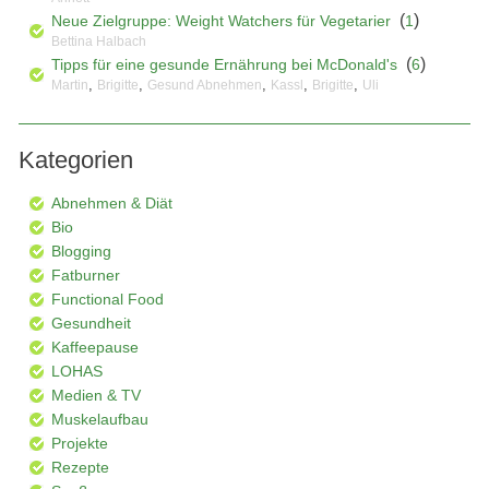
(
)
Neue Zielgruppe: Weight Watchers für Vegetarier
1
Bettina Halbach
(
)
Tipps für eine gesunde Ernährung bei McDonald's
6
,
,
,
,
,
Martin
Brigitte
Gesund Abnehmen
Kassl
Brigitte
Uli
Kategorien
Abnehmen & Diät
Bio
Blogging
Fatburner
Functional Food
Gesundheit
Kaffeepause
LOHAS
Medien & TV
Muskelaufbau
Projekte
Rezepte