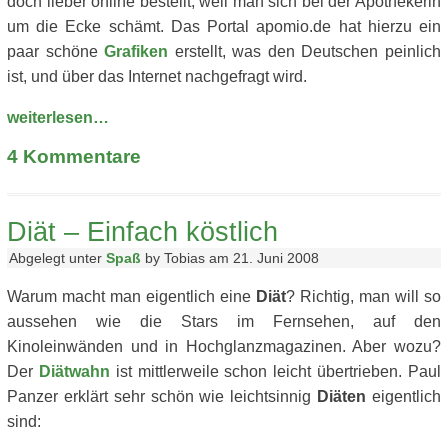
doch lieber online bestellt, weil man sich bei der Apothekerin
um die Ecke schämt. Das Portal apomio.de hat hierzu ein
paar schöne
Grafiken
erstellt, was den Deutschen peinlich
ist, und über das Internet nachgefragt wird.
weiterlesen…
4
Kommentare
Diät – Einfach köstlich
Abgelegt unter
Spaß
by Tobias am 21. Juni 2008
Warum macht man eigentlich eine
Diät
? Richtig, man will so
aussehen wie die Stars im Fernsehen, auf den
Kinoleinwänden und in Hochglanzmagazinen. Aber wozu?
Der
Diätwahn
ist mittlerweile schon leicht übertrieben. Paul
Panzer erklärt sehr schön wie leichtsinnig
Diäten
eigentlich
sind: