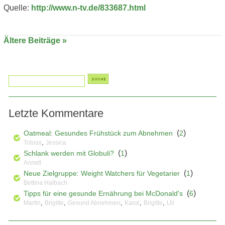
Quelle:
http://www.n-tv.de/833687.html
Ältere Beiträge »
Letzte Kommentare
(
)
Oatmeal: Gesundes Frühstück zum Abnehmen
2
,
Tobias
Jessica
(
)
Schlank werden mit Globuli?
1
Annett
(
)
Neue Zielgruppe: Weight Watchers für Vegetarier
1
Bettina Halbach
(
)
Tipps für eine gesunde Ernährung bei McDonald's
6
,
,
,
,
,
Martin
Brigitte
Gesund Abnehmen
Kassl
Brigitte
Uli