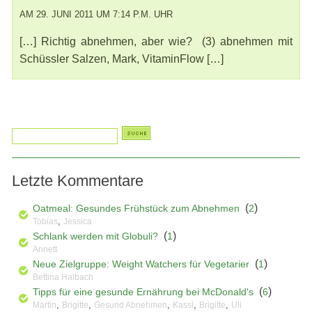
AM 29. JUNI 2011 UM 7:14 P.M. UHR
[…] Richtig abnehmen, aber wie? (3) abnehmen mit
Schüssler Salzen, Mark, VitaminFlow […]
Letzte Kommentare
(
)
Oatmeal: Gesundes Frühstück zum Abnehmen
2
,
Tobias
Jessica
(
)
Schlank werden mit Globuli?
1
Annett
(
)
Neue Zielgruppe: Weight Watchers für Vegetarier
1
Bettina Halbach
(
)
Tipps für eine gesunde Ernährung bei McDonald's
6
,
,
,
,
,
Martin
Brigitte
Gesund Abnehmen
Kassl
Brigitte
Uli