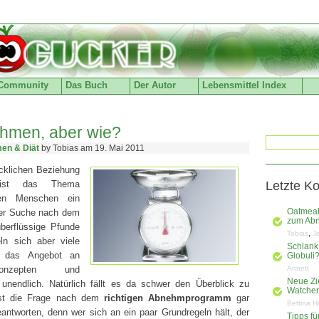
Community
Das Buch
Der Autor
Lebensmittel Index
ehmen, aber wie?
en & Diät
by Tobias am 19. Mai 2011
ücklichen Beziehung
 ist das Thema
Letzte K
en Menschen ein
der Suche nach dem
Oatmeal
zum Ab
berflüssige Pfunde
,
Tobias
J
eln sich aber viele
Schlank
t das Angebot an
Globuli
Konzepten und
Annett
Neue Zi
 unendlich. Natürlich fällt es da schwer den Überblick zu
Watchers
 ist die Frage nach dem
richtigen Abnehmprogramm
gar
Bettina H
antworten, denn wer sich an ein paar Grundregeln hält, der
Tipps f