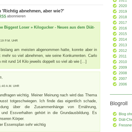
2021
2020
 'Richtig abnehmen, aber wie?'
2019
RSS
abonnieren
2018
2017
he Biggest Loser » Kilogucker - Neues aus dem Diät-
2016
2015
2014
:19 P.M. UHR
2013
r bislang am meisten abgenommen hatte, konnte aber in
2012
t mehr so viel abnehmen, wie seine Konkurrenten. Carlo
2011
mit rund 14 Kilo jeweils doppelt so viel ab wie […]
2010
2009
2008
e,
2007
2006
1:40 A.M. UHR
rundfragen wichtig. Meiner Meinung nach wird das Thema
usst totgeschwiegen. Ich finde das eigentlich schade,
Blogroll
ildung über die Zusammenhänge von Ernährung,
g und Essverhalten gehört in die Grundausbildung. Es
Blog oh
nseren Körper.
Diät-Ch
ter Essensplan sehr wichtig
Fressne