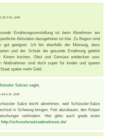
2:30 P.M. UHR
gesunde Ernährungsumstellung ist beim Abnehmen am
sportliche Aktiviäten dazugehören ist klar. Zu Beginn sind
en gut geeignet. Ich bin ebenfalls der Meinung, dass
arten und der Schule die gesunde Ernährung gelehrt
Mit Kinern kochen, Obst und Gemüse entdecken usw.
en Maßnahmen sind doch super für kinder und sparen
 Staat später mehr Geld.
hüssler Salzen
sagte,
6:49 A.M. UHR
chüssler Salze leicht abnehmen, weil Schüssler-Salze
echsel in Schwung bringen, Fett abzubauen, den Körper
isshunger verhindern. Hier gibts auch grade einen
r
http://schusslersalzeabnehmen.de/