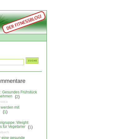
ommentare
: Gesundes Frühstück
nehmen
(
)
2
essica
 werden mit
?
(
)
1
elgruppe: Weight
 für Vegetarier
(
)
1
albach
ür eine gesunde