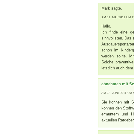
Mark sagte,
AM 31. MAI 2011 UM 1
Hallo.
Ich finde eine 
sinnvollsten. Das 
Ausdauersportart
schon im Kinderg
werden sollte. 
Solche präventiv
letztlich auch dem
abnehmen mit Sc
AM 23. JUNI 2011 UM 
Sie konnen mit S
können den Stoffw
ermuntern und He
aktuellen Ratgebe