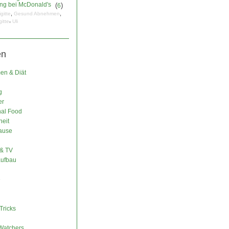
ng bei McDonald's
(
)
6
,
,
igitte
Gesund Abnehmen
,
gitte
Uli
en
n & Diät
g
er
nal Food
eit
ause
& TV
ufbau
e
Tricks
Watchers