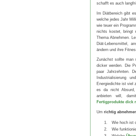
schafft es auch langf
Im Diätbereich gibt e
welche jedes Jahr Mil
wie teuer ein Program
nichts kostet, bringt
Thema Abnehmen. Leide
Diät-Lebensmittel, a
ändern und ihre Fitne
Zunächst sollte man 
dicker werden. Die P
paar Jahrzehnten. D
Industrialisierung u
Energiedichte ist viel
es da nicht Absurd, 
anbieten will, da
Fertigprodukte dick
Um
richtig abnehme
Wie hoch ist 
Wie funktioni
Welche
Übun