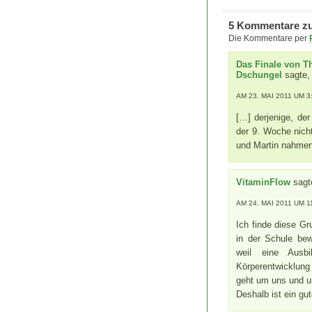
5 Kommentare zu
Die Kommentare per
Das Finale von T
Dschungel
sagte,
AM 23. MAI 2011 UM 3
[…] derjenige, de
der 9. Woche nich
und Martin nahmen 
VitaminFlow
sagt
AM 24. MAI 2011 UM 1
Ich finde diese G
in der Schule bew
weil eine Ausb
Körperentwicklun
geht um uns und u
Deshalb ist ein gu