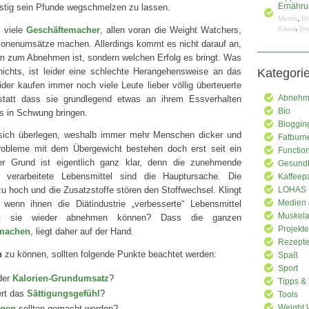
ristig sein Pfunde wegschmelzen zu lassen.
Ernähru
,
Martin
Br
,
s viele
Geschäftemacher
, allen voran die Weight Watchers,
Kassl
Bri
lionenumsätze machen. Allerdings kommt es nicht darauf an,
m zum Abnehmen ist, sondern welchen Erfolg es bringt. Was
 nichts, ist leider eine schlechte Herangehensweise an das
Kategori
r kaufen immer noch viele Leute lieber völlig überteuerte
nstatt dass sie grundlegend etwas an ihrem Essverhalten
Abnehme
Bio
ss in Schwung bringen.
Bloggin
sich überlegen, weshalb immer mehr Menschen dicker und
Fatburn
robleme mit dem Übergewicht bestehen doch erst seit ein
Functio
er Grund ist eigentlich ganz klar, denn die zunehmende
Gesundh
nd verarbeitete Lebensmittel sind die Hauptursache. Die
Kaffeep
 zu hoch und die Zusatzstoffe stören den Stoffwechsel. Klingt
LOHAS
Medien 
wenn ihnen die Diätindustrie „verbesserte“ Lebensmittel
Muskela
mit sie wieder abnehmen können? Dass die ganzen
Projekte
 machen
, liegt daher auf der Hand.
Rezept
n
zu können, sollten folgende Punkte beachtet werden:
Spaß
Sport
der
Kalorien-Grundumsatz
?
Tipps & 
ert das
Sättigungsgefühl
?
Tools
gen
sollten gemacht werden?
Weight 