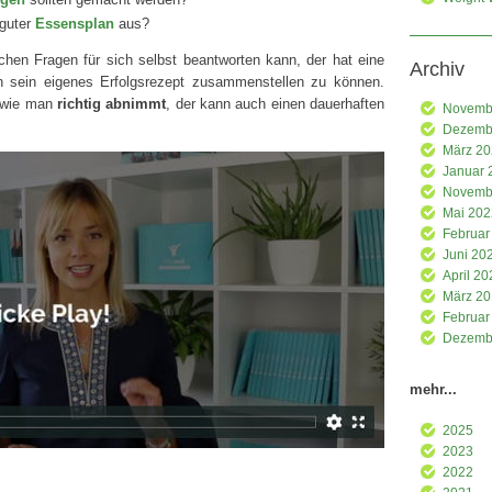
 guter
Essensplan
aus?
chen Fragen für sich selbst beantworten kann, der hat eine
Archiv
h sein eigenes Erfolgsrezept zusammenstellen zu können.
, wie man
richtig abnimmt
, der kann auch einen dauerhaften
Novemb
Dezemb
März 2
Januar 
Novemb
Mai 202
Februar
Juni 20
April 20
März 2
Februar
Dezemb
mehr...
2025
2023
2022