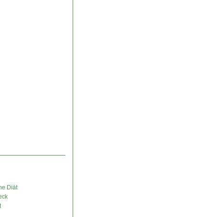
ne Diät
eck
t